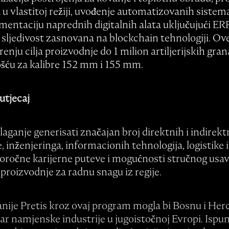
u vlastitoj režiji, uvođenje automatizovanih sistem
mentaciju naprednih digitalnih alata uključujući ER
a sljedivost zasnovana na blockchain tehnologiji. O
nju cilja proizvodnje do 1 milion artiljerijskih gran
ću za kalibre 152 mm i 155 mm.
utjecaj
laganje generisati značajan broj direktnih i indirek
 inženjeringa, informacionih tehnologija, logistike 
oročne karijerne puteve i mogućnosti stručnog usav
proizvodnje za radnu snagu iz regije.
ije Pretis kroz ovaj program mogla bi Bosnu i Herc
r namjenske industrije u jugoistočnoj Evropi. Is