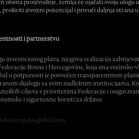
m obima proizvodnje, zemlja će ojačati svoju ulog
proširiti izvozni potencijal i privući daljnja strana u
ntnosti i partnerstvu
ogu investicionog plana, njegova realizacija zahtijevat
Federacije Bosne i Hercegovine, koja ima većinsko v
bal u potpunosti je posvećen transparentnom plan
iranom dijalogu sa svim nadležnim institucijama. K
ateških ciljeva s prioritetima Federacije i osigurava
omske i sigurnosne koristi za državu.
edia@regulusglobal.com