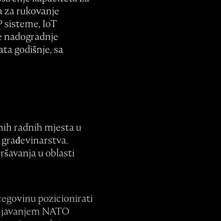
a za rukovanje
P sisteme, IoT
ve nadogradnje
ata godišnje, sa
tnih radnih mjesta u
i građevinarstva.
ršavanja u oblasti
egovinu pozicionirati
punjavanjem NATO