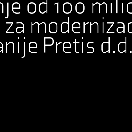
je od 100 mili
 za modernizac
ije Pretis d.d