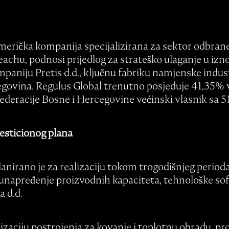
erička kompanija specijalizirana za sektor odbrane 
eachu, podnosi prijedlog za strateško ulaganje u izn
paniju Pretis d.d., ključnu fabriku namjenske indust
egovina. Regulus Global trenutno posjeduje 41,35% v
Federacije Bosne i Hercegovine većinski vlasnik sa 5
vesticionog plana
anirano je za realizaciju tokom trogodišnjeg period
napređenje proizvodnih kapaciteta, tehnološke sofis
 d.d.
zaciju postrojenja za kovanje i toplotnu obradu, pro