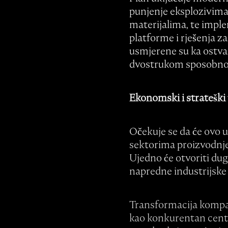
punjenje eksplozivima 
materijalima, te imple
platforme i rješenja z
usmjerene su ka ostvare
dvostrukom sposobnoš
Ekonomski i strateški 
Očekuje se da će ovo u
sektorima proizvodnje,
Ujedno će otvoriti dug
napredne industrijske 
Transformacija kompan
kao konkurentan centa