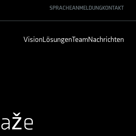
SPRACHE
ANMELDUNG
KONTAKT
ENGLISH
GERMAN
Vision
Lösungen
Team
Nachrichten
SPANISH
laže