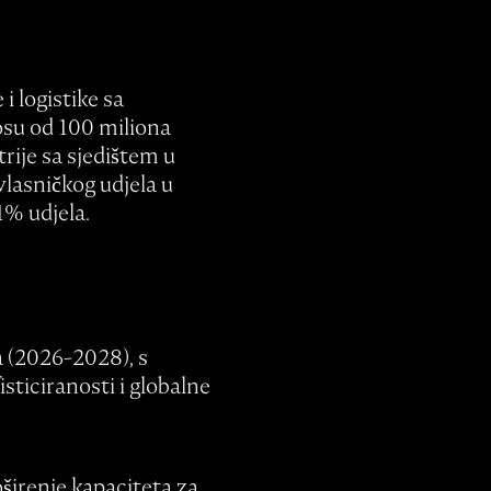
i logistike sa
osu od 100 miliona
rije sa sjedištem u
lasničkog udjela u
1% udjela.
a (2026-2028), s
ticiranosti i globalne
širenje kapaciteta za