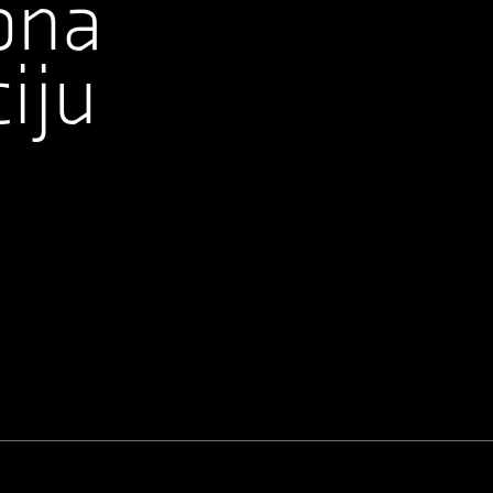
ona
iju
.