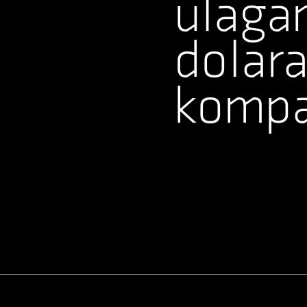
ulagan
dolara
kompan