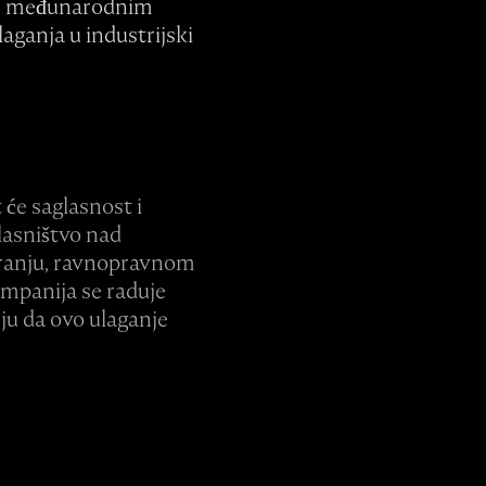
u u međunarodnim
laganja u industrijski
 će saglasnost i
lasništvo nad
iranju, ravnopravnom
ompanija se raduje
nju da ovo ulaganje