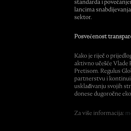
standarda i povećanje
lancima snabdijevanja, 
sektor.
Posvećenost transpare
Kako je riječ o prijedl
aktivno učešće Vlade 
Pretisom. Regulus Glo
partnerstvu i kontinu
usklađivanju svojih str
donese dugoročne ekon
Za više informacija:
m