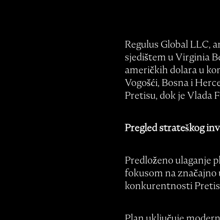
Regulus Global LLC, am
sjedištem u Virginia B
američkih dolara u kom
Vogošći, Bosna i Herc
Pretisu, dok je Vlada 
Pregled strateškog in
Predloženo ulaganje pl
fokusom na značajno u
konkurentnosti Pretisa
Plan uključuje moderni