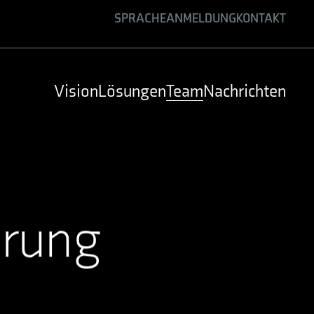
SPRACHE
ANMELDUNG
KONTAKT
ENGLISH
GERMAN
Vision
Lösungen
Team
Nachrichten
SPANISH
hrung