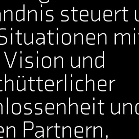
ndnis steuert 
ituationen mit
 Vision und
hütterlicher
lossenheit und
n Partnern,