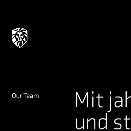
Mit ja
Our Team
und s