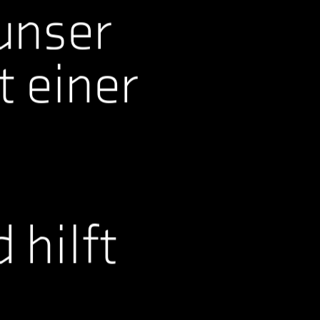
unser
 einer
 hilft