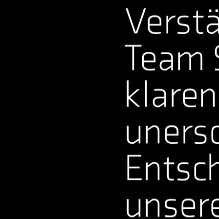
Verstä
Team S
klaren
unersc
Entsch
unsere