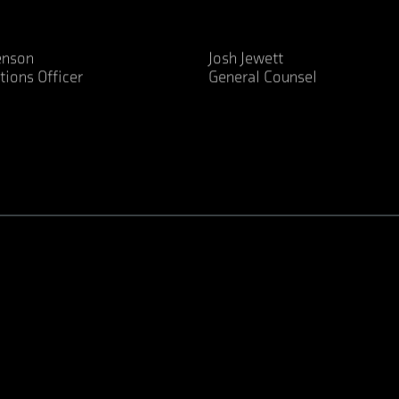
enson
Josh Jewett
tions Officer
General Counsel
LinkedIn