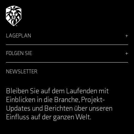
LAGEPLAN
Vision
Lösungen
FOLGEN SIE
Team
Nachrichten
Facebook
Karriere
LinkedIn
NEWSLETTER
Anmeldung
Instagram
Kontakt
YouTube
Specifications Documents
X
Bleiben Sie auf dem Laufenden mit
Einblicken in die Branche, Projekt-
Updates und Berichten über unseren
Einfluss auf der ganzen Welt.