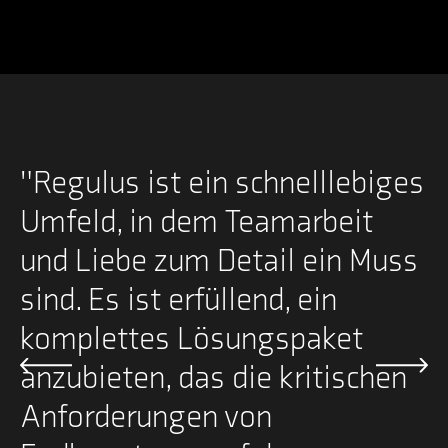
t
"
Regulus ist ein schnelllebiges
"
Umfeld, in dem Teamarbeit
s
und Liebe zum Detail ein Muss
M
sind. Es ist erfüllend, ein
a
komplettes Lösungspaket
K
anzubieten, das die kritischen
Anforderungen von