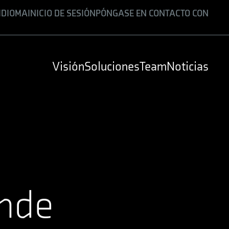
IDIOMA
INICIO DE SESIÓN
PÓNGASE EN CONTACTO CON
ENGLISH
GERMAN
Visión
Soluciones
Team
Noticias
SPANISH
ande