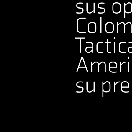
sus o
Colom
Tactic
Ameri
su pre