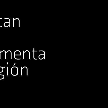
can
umenta
gión