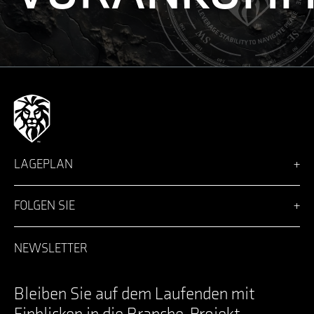
LAGEPLAN
Vision
Lösungen
FOLGEN SIE
Team
Nachrichten
Facebook
Karriere
LinkedIn
NEWSLETTER
Anmeldung
Instagram
Kontakt
YouTube
Specifications Documents
X
Bleiben Sie auf dem Laufenden mit