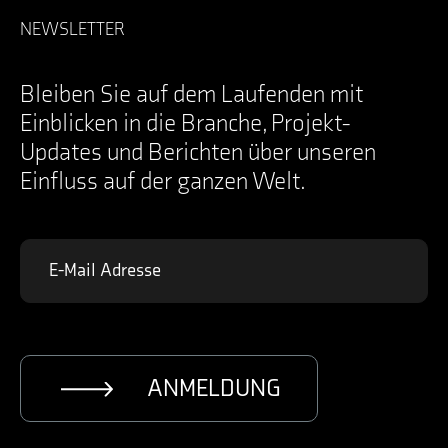
Nachrichten
Facebook
Karriere
LinkedIn
NEWSLETTER
Anmeldung
Instagram
Kontakt
YouTube
Specifications Documents
X
Bleiben Sie auf dem Laufenden mit
Einblicken in die Branche, Projekt-
Updates und Berichten über unseren
Einfluss auf der ganzen Welt.
ANMELDUNG