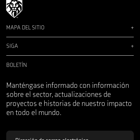
MAPA DEL SITIO
Visión
Soluciones
SIGA
Team
Noticias
Facebook
Carreras profesionales
LinkedIn
BOLETÍN
Inicio de sesión
Instagram
Póngase en contacto con
YouTube
Specifications Documents
X
Manténgase informado con información
sobre el sector, actualizaciones de
proyectos e historias de nuestro impacto
en todo el mundo.