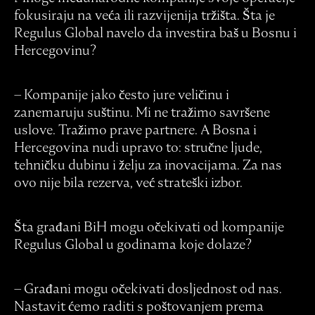
fokusiraju na veća ili razvijenija tržišta. Šta je
Regulus Global navelo da investira baš u Bosnu i
Hercegovinu?
– Kompanije jako često jure veličinu i
zanemaruju suštinu. Mi ne tražimo savršene
uslove. Tražimo prave partnere. A Bosna i
Hercegovina nudi upravo to: stručne ljude,
tehničku dubinu i želju za inovacijama. Za nas
ovo nije bila rezerva, već strateški izbor.
Šta građani BiH mogu očekivati od kompanije
Regulus Global u godinama koje dolaze?
– Građani mogu očekivati dosljednost od nas.
Nastavit ćemo raditi s poštovanjem prema