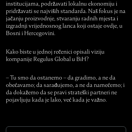
institucijama, podržavati lokalnu ekonomiju i
pridržavati se najviših standarda. Naš fokus je na
jačanju proizvodnje, stvaranju radnih mjesta i
izgradnji vrijednosnog lanca koji ostaje ovdje, u
Bosni i Hercegovini.
Kako biste u jednoj rečenici opisali viziju
kompanije Regulus Global u BiH?
– Tu smo da ostanemo – da gradimo, a ne da
obećavamo; da sarađujemo, a ne da namećemo; i
da dokažemo da se pravi strateški partneri ne
pojavljuju kada je lako, već kada je važno.