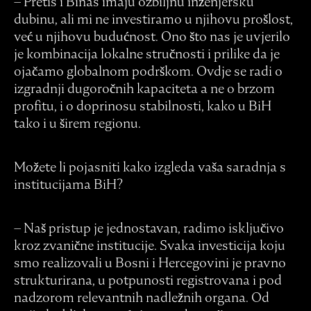
– Pretis i Binas imaju ozbiljnu inženjersku
dubinu, ali mi ne investiramo u njihovu prošlost,
već u njihovu budućnost. Ono što nas je uvjerilo
je kombinacija lokalne stručnosti i prilike da je
ojačamo globalnom podrškom. Ovdje se radi o
izgradnji dugoročnih kapaciteta a ne o brzom
profitu, i o doprinosu stabilnosti, kako u BiH
tako i u širem regionu.
Možete li pojasniti kako izgleda vaša saradnja s
institucijama BiH?
– Naš pristup je jednostavan, radimo isključivo
kroz zvanične institucije. Svaka investicija koju
smo realizovali u Bosni i Hercegovini je pravno
strukturirana, u potpunosti registrovana i pod
nadzorom relevantnih nadležnih organa. Od