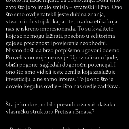
zato što je to imalo smisla – strateški i lično. Ono
što smo ovdje zatekli jeste dubina znanja,
stvarni industrijski kapacitet i radna etika koja
nas je iskreno impresionirala. To su kvalitete
koje se ne mogu lažirati, posebno u sektorima
gdje su preciznost i povjerenje neophodni.
Nismo došli da brzo potpišemo ugovor i odemo.
Proveli smo vrijeme ovdje. Upoznali smo ljude,
obišli pogone, sagledali dugoročni potencijal. I
ono što smo vidjeli jeste zemlja koja zaslužuje
investiciju, a ne samo interes. To je ono što je
dovelo Regulus ovdje – i što nas ovdje zadržava.
Šta je konkretno bilo presudno za vaš ulazak u
vlasničku strukturu Pretisa i Binasa?