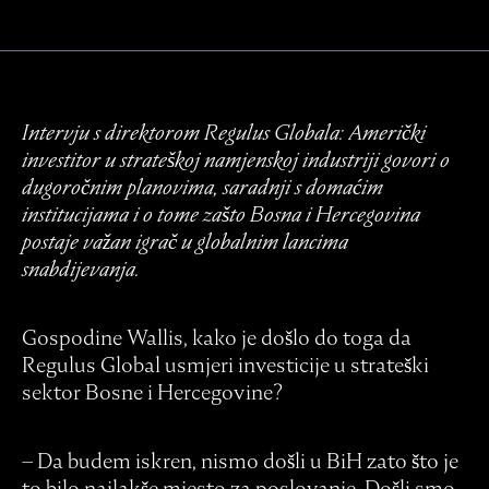
Intervju s direktorom Regulus Globala: Američki
investitor u strateškoj namjenskoj industriji govori o
dugoročnim planovima, saradnji s domaćim
institucijama i o tome zašto Bosna i Hercegovina
postaje važan igrač u globalnim lancima
snabdijevanja.
Gospodine Wallis, kako je došlo do toga da
Regulus Global usmjeri investicije u strateški
sektor Bosne i Hercegovine?
– Da budem iskren, nismo došli u BiH zato što je
to bilo najlakše mjesto za poslovanje. Došli smo