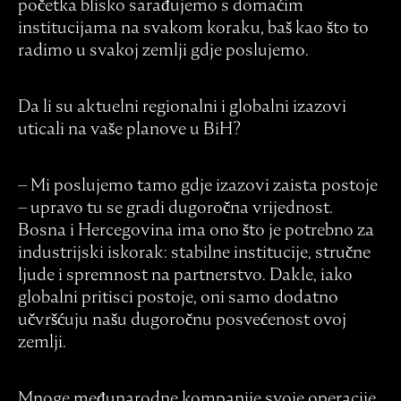
početka blisko sarađujemo s domaćim
institucijama na svakom koraku, baš kao što to
radimo u svakoj zemlji gdje poslujemo.
Da li su aktuelni regionalni i globalni izazovi
uticali na vaše planove u BiH?
– Mi poslujemo tamo gdje izazovi zaista postoje
– upravo tu se gradi dugoročna vrijednost.
Bosna i Hercegovina ima ono što je potrebno za
industrijski iskorak: stabilne institucije, stručne
ljude i spremnost na partnerstvo. Dakle, iako
globalni pritisci postoje, oni samo dodatno
učvršćuju našu dugoročnu posvećenost ovoj
zemlji.
Mnoge međunarodne kompanije svoje operacije