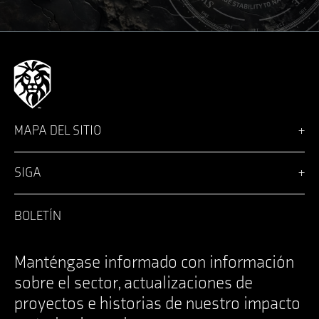
MAPA DEL SITIO
Visión
Soluciones
SIGA
Team
Noticias
Facebook
Carreras profesionales
LinkedIn
BOLETÍN
Inicio de sesión
Instagram
Póngase en contacto con
YouTube
Specifications Documents
X
Manténgase informado con información
sobre el sector, actualizaciones de
proyectos e historias de nuestro impacto